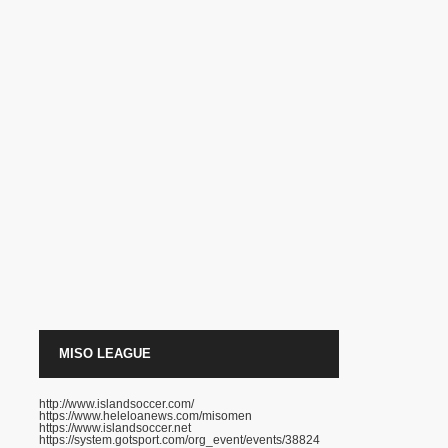
MISO LEAGUE
http://www.islandsoccer.com/
https://www.heleloanews.com/misomen
https://www.islandsoccer.net
https://system.gotsport.com/org_event/events/38824