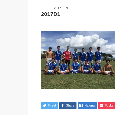
2017.10.9
2017D1
Tweet
Share
Hatena
Pocket