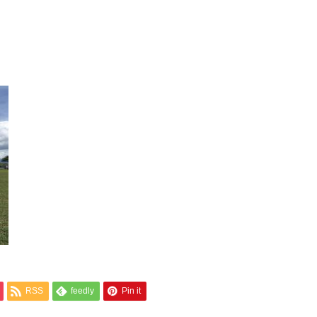
RSS
feedly
Pin it