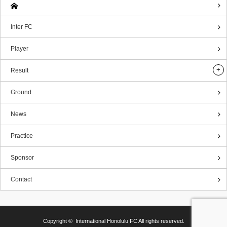
Inter FC
Player
Result
Ground
News
Practice
Sponsor
Contact
Copyright ©
International Honolulu FC
All rights reserved.