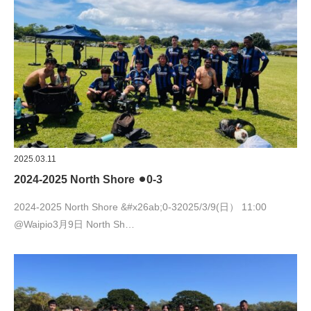
2025.03.11
2024-2025 North Shore ⚫︎0-3
2024-2025 North Shore &#x26ab;︎0-32025/3/9(日） 11:00
@Waipio3月9日 North Sh…