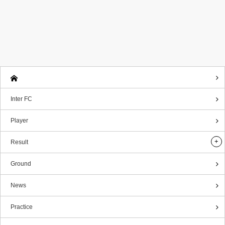
Inter FC
Player
Result
Ground
News
Practice