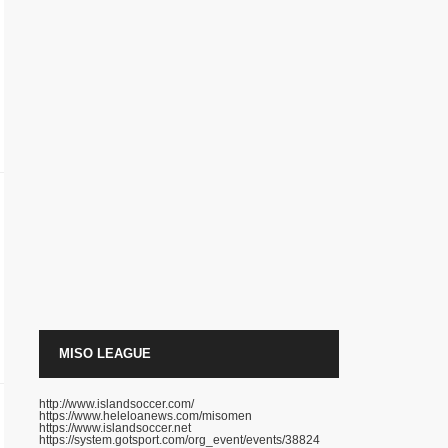
MISO LEAGUE
http://www.islandsoccer.com/
https://www.heleloanews.com/misomen
https://www.islandsoccer.net
https://system.gotsport.com/org_event/events/38824