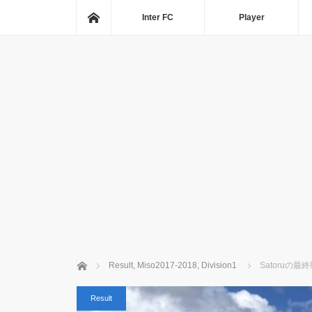
ホーム
Inter FC
Player
ホーム
Result
,
Miso2017-2018
,
Division1
Satoruの最終戦
Result