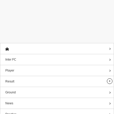
Inter FC
Player
Result
Ground
News