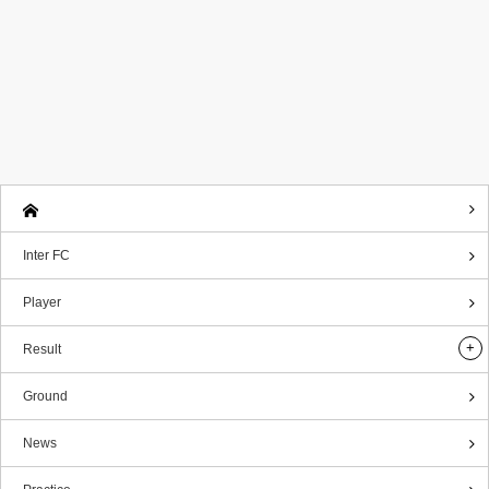
Inter FC
Player
Result
Ground
News