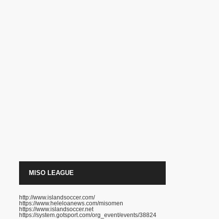
MISO LEAGUE
http://www.islandsoccer.com/
https://www.heleloanews.com/misomen
https://www.islandsoccer.net
https://system.gotsport.com/org_event/events/38824