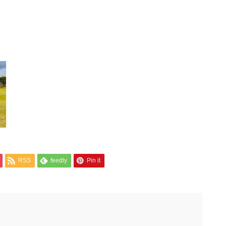
RSS
feedly
Pin it