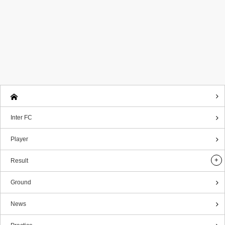
Inter FC
Player
Result
Ground
News