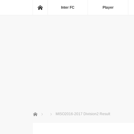
ホーム
Inter FC
Player
ホーム
MISO2016-2017 Division2 Result