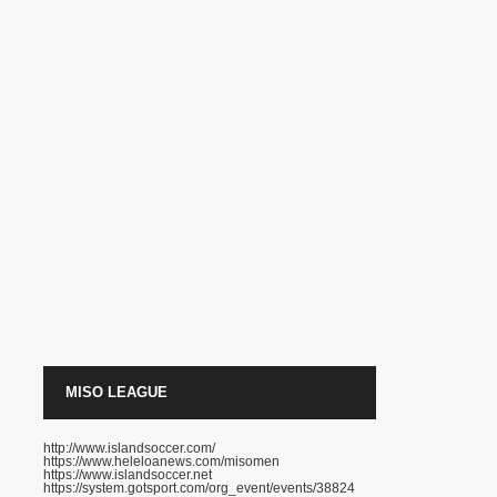
MISO LEAGUE
http://www.islandsoccer.com/
https://www.heleloanews.com/misomen
https://www.islandsoccer.net
https://system.gotsport.com/org_event/events/38824