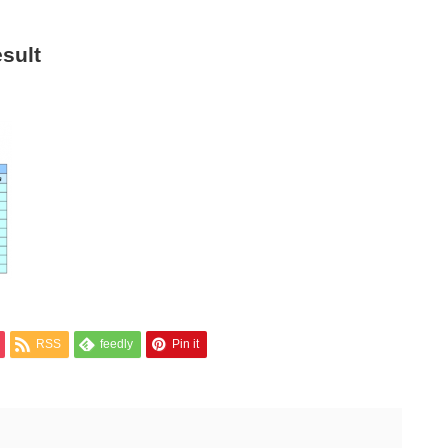
sult
RSS
feedly
Pin it