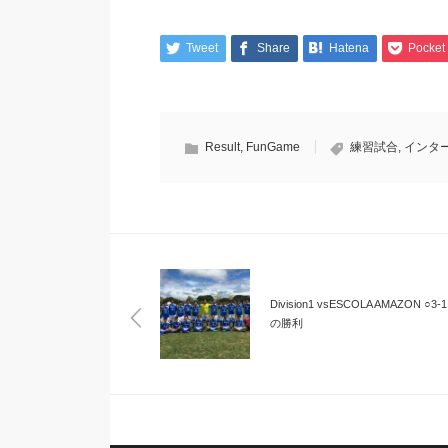
Tweet
Share
Hatena
Pocket
Result
,
FunGame
練習試合
,
インタ
Division1 vsESCOLA AMAZON ○3-
の勝利