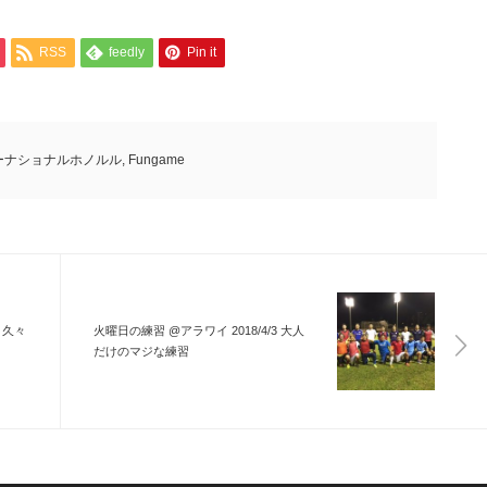
RSS
feedly
Pin it
ーナショナルホノルル
,
Fungame
1 久々
火曜日の練習 @アラワイ 2018/4/3 大人
だけのマジな練習