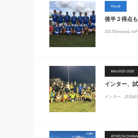
Result
後半２得点も残念
2017Division1 vs
Miso2025-2026
インター、試
インター、試合結果＆
ATHELTA OHANA