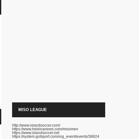
MISO LEAGUE
http://www.islandsoccer.com/
https://www.heleloanews.com/misomen
https://www.islandsoccer.net
https://system.gotsport.com/org_event/events/38824