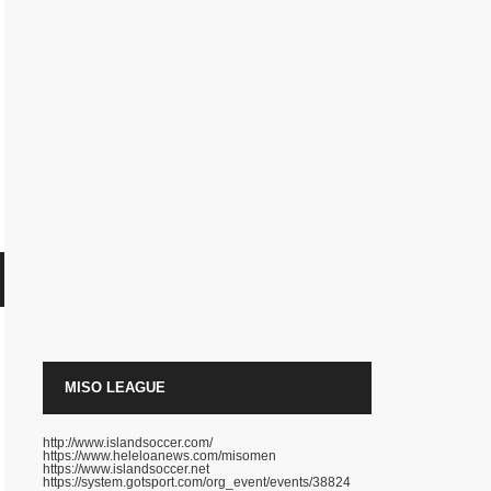
MISO LEAGUE
http://www.islandsoccer.com/
https://www.heleloanews.com/misomen
https://www.islandsoccer.net
https://system.gotsport.com/org_event/events/38824