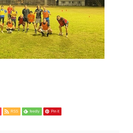
RSS
feedly
Pin it