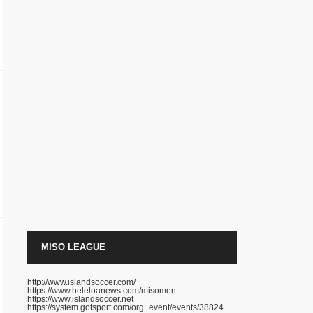
MISO LEAGUE
http://www.islandsoccer.com/
https://www.heleloanews.com/misomen
https://www.islandsoccer.net
https://system.gotsport.com/org_event/events/38824