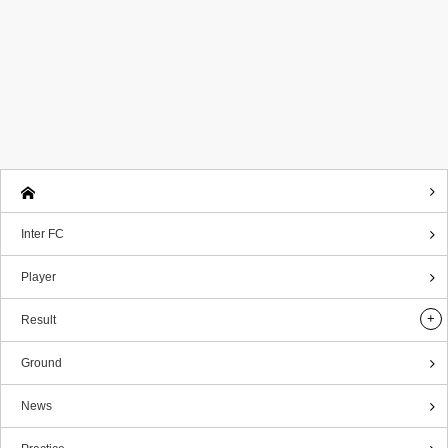
Inter FC
Player
Result
Ground
News