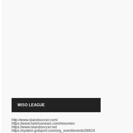
MISO LEAGUE
http://www.islandsoccer.com/
https://www.heleloanews.com/misomen
https://www.islandsoccer.net
https://system.gotsport.com/org_event/events/38824