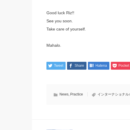
Good luck Riz!!
See you soon.
Take care of yourself.
Mahalo.
Tweet
Share
Hatena
Pocket
News
,
Practice
インターナショナル