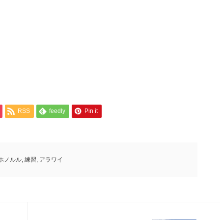
RSS
feedly
Pin it
ホノルル
,
練習
,
アラワイ