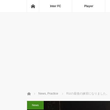
ホーム
Inter FC
Player
ホーム
News
,
Practice
Rizの最後の練習になりました。 @
News