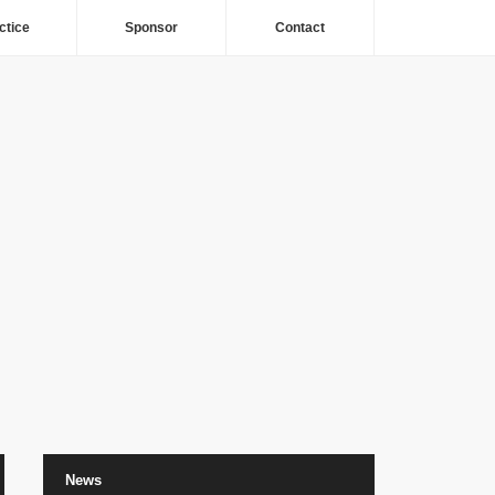
ctice
Sponsor
Contact
News