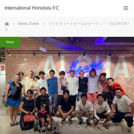
International Honolulu FC
ホーム
News
,
Event
ワイキキフードホールがオープン！！2020年3月7
日
News