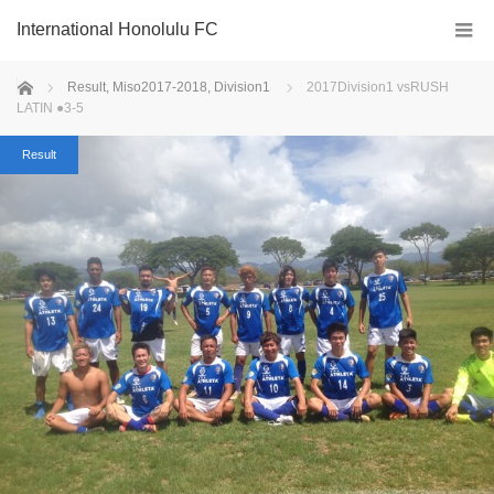
International Honolulu FC
ホーム
Result
,
Miso2017-2018
,
Division1
2017Division1 vsRUSH
LATIN ●3-5
Result