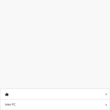
Inter FC