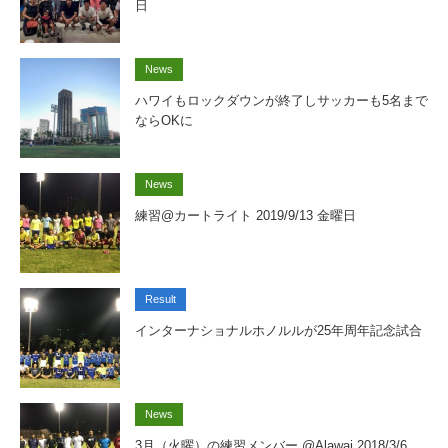
日
News
ハワイもロックダウンが終了しサッカーも5名まで
ならOKに
News
練習@カートライト 2019/9/13 金曜日
Result
インターナショナルホノルルが25年周年記念試合
News
3月（火曜）の練習メンバー @Alawai 2018/3/6