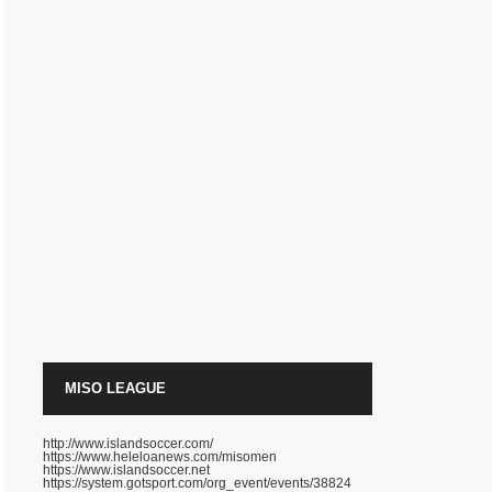
MISO LEAGUE
http://www.islandsoccer.com/
https://www.heleloanews.com/misomen
https://www.islandsoccer.net
https://system.gotsport.com/org_event/events/38824